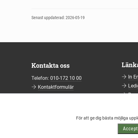
Senast uppdaterad: 2026-05-19
Länk
Kontakta oss
In E
Telefon:
010-172 10 00
Ledi
Kontaktformulär
Pre
Fler kontaktuppgifter
Pren
Hant
För att ge dig bästa möjliga upp
Viss
Accept