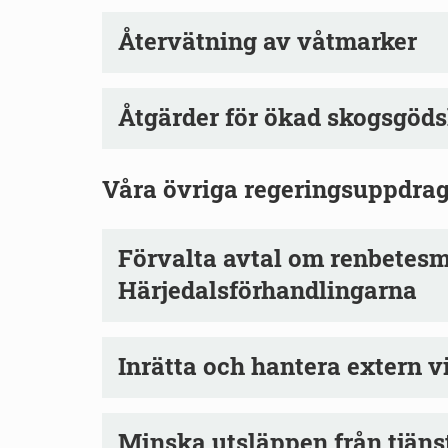
Återvätning av våtmarker
Åtgärder för ökad skogsgöds
Våra övriga regeringsuppdra
Förvalta avtal om renbetes
Härjedalsförhandlingarna
Inrätta och hantera extern v
Minska utsläppen från tjäns