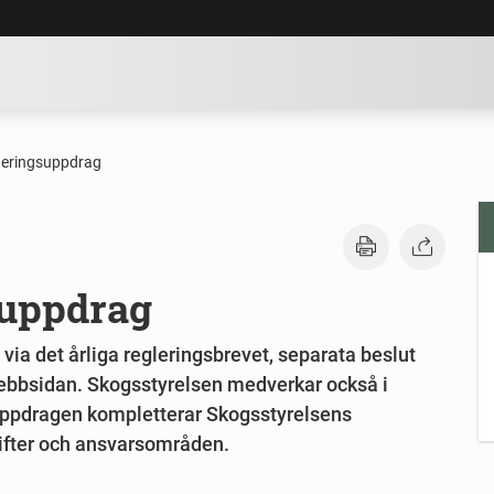
GÅ DIREKT TILL HUVUDINNE
eringsuppdrag
suppdrag
via det årliga regleringsbrevet, separata beslut
webbsidan. Skogsstyrelsen medverkar också i
uppdragen kompletterar Skogsstyrelsens
gifter och ansvarsområden.