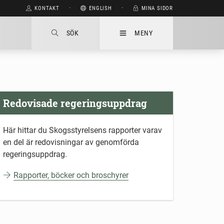
HÅLL
KONTAKT
⋅
ENGLISH
⋅
MINA SIDOR
SÖK
MENY
Redovisade regeringsuppdrag
Här hittar du Skogsstyrelsens rapporter varav
en del är redovisningar av genomförda
regeringsuppdrag.
Rapporter, böcker och broschyrer