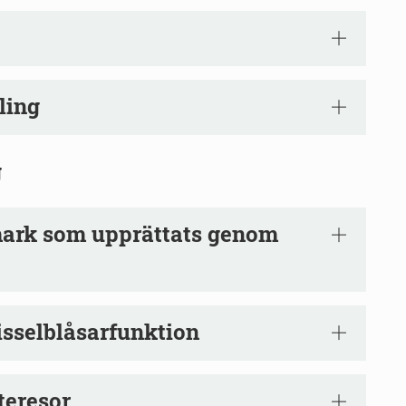
ling
g
mark som upprättats genom
isselblåsarfunktion
teresor