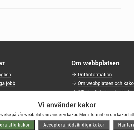
ar
Om webbplatsen
nglish
Driftinformation
ga jobb
Om webbplatsen och kako
ssrum
Tillgänglighetsredogörelse
umerera på nyhetsbrev
Vi använder kakor
ering av personuppgifter
levelse på vår webbplats använder vi kakor. Mer information om kakor hit
elblåsning
era alla kakor
Acceptera nödvändiga kakor
Hanter