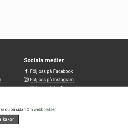
Sociala medier
Följ oss på Facebook
r
Följ oss på Instagram
r
Följ oss på YouTube
Följ oss på LinkedIn
Mer om våra sociala medier
tar du på sidan
Om webbplatsen
.
a kakor