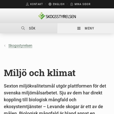
KONTAKT
⋅
ENGLISH
⋅
MINA SIDOR
SÖK
MENY
Skogsstyrelsen
Miljö och klimat
Sexton miljökvalitetsmål utgör plattformen för det
svenska miljömålsarbetet. Sju av dem har direkt
koppling till biologisk mångfald och
ekosystemtjänster – Levande skogar är ett av de
målen. Biologisk mångfald är bland annat en