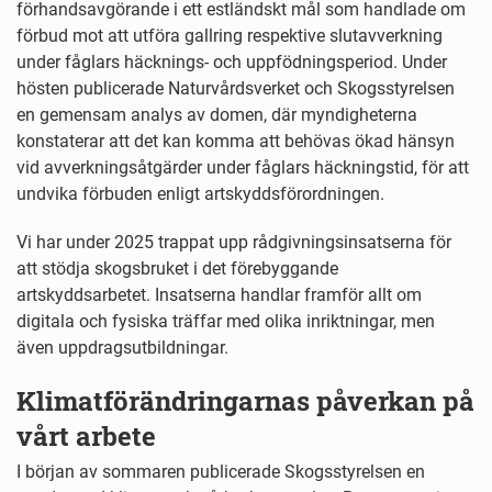
förhandsavgörande i ett estländskt mål som handlade om
förbud mot att utföra gallring respektive slutavverkning
under fåglars häcknings- och uppfödningsperiod. Under
hösten publicerade Naturvårdsverket och Skogsstyrelsen
en gemensam analys av domen, där myndigheterna
konstaterar att det kan komma att behövas ökad hänsyn
vid avverkningsåtgärder under fåglars häckningstid, för att
undvika förbuden enligt artskyddsförordningen.
Vi har under 2025 trappat upp rådgivningsinsatserna för
att stödja skogsbruket i det förebyggande
artskyddsarbetet. Insatserna handlar framför allt om
digitala och fysiska träffar med olika inriktningar, men
även uppdragsutbildningar.
Klimatförändringarnas påverkan på
vårt arbete
I början av sommaren publicerade Skogsstyrelsen en