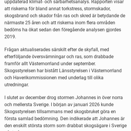
uppdaterad klimat- och sårbarhetsanalys. Rapporten visar
att riskerna för bland annat torkstress, stormskador,
skogsbrand och skador från ras och skred är betydande de
närmaste 25 åren och att riskerna inom flera områden
bedöms ha ökat sedan den föregående analysen gjordes
2019.
Frågan aktualiserades särskilt efter de skyfall, med
efterföljande översvämningar och ras, som drabbade
framför allt Västernorrland under september.
Skogsstyrelsen har bistått Länsstyrelsen i Västernorrland
och Haverikommissionen med underlag till olika
utredningar.
I slutet av december drog stormen Johannes in över norra
och mellersta Sverige. I början av januari 2026 kunde
Skogsstyrelsen tillsammans med skogsbruket göra en
första samlad bedömning. Den indikerade att Johannes är
den enskilt största storm som drabbat skogsägare i Sverige