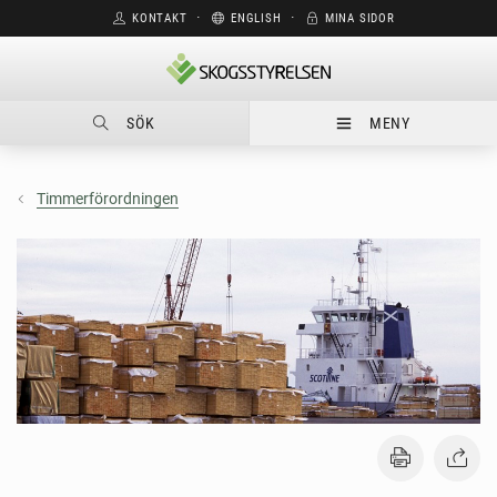
KONTAKT
⋅
ENGLISH
⋅
MINA SIDOR
SÖK
MENY
Timmerförordningen