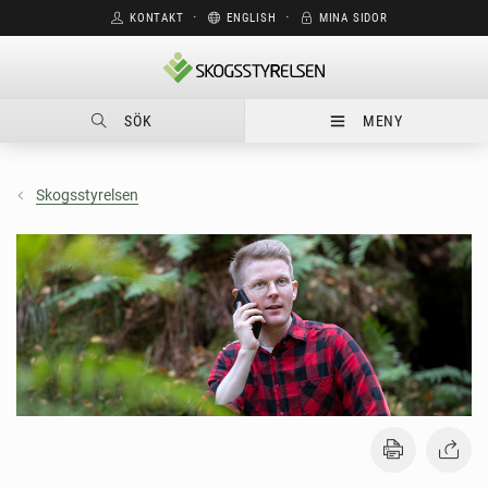
KONTAKT
⋅
ENGLISH
⋅
MINA SIDOR
SÖK
MENY
Skogsstyrelsen