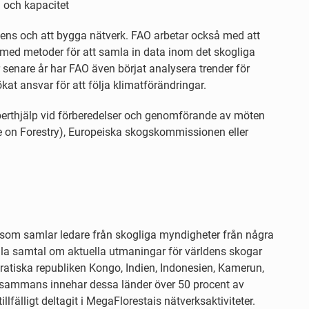
n och kapacitet
etens och att bygga nätverk. FAO arbetar också med att
h med metoder för att samla in data inom det skogliga
senare år har FAO även börjat analysera trender för
ökat ansvar för att följa klimatförändringar.
perthjälp vid förberedelser och genomförande av möten
 on Forestry), Europeiska skogskommissionen eller
s som samlar ledare från skogliga myndigheter från några
ella samtal om aktuella utmaningar för världens skogar
kratiska republiken Kongo, Indien, Indonesien, Kamerun,
llsammans innehar dessa länder över 50 procent av
tillfälligt deltagit i MegaFlorestais nätverksaktiviteter.