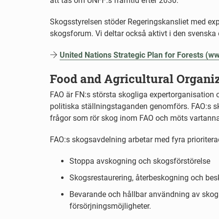
att tas om UNFF:s framtid efter 2030.
Skogsstyrelsen stöder Regeringskansliet med exp
skogsforum. Vi deltar också aktivt i den svenska
United Nations Strategic Plan for Forests (w
Food and Agricultural Organi
FAO är FN:s största skogliga expertorganisation o
politiska ställningstaganden genomförs. FAO:s s
frågor som rör skog inom FAO och möts vartanna
FAO:s skogsavdelning arbetar med fyra priorite
Stoppa avskogning och skogsförstörelse
Skogsrestaurering, återbeskogning och be
Bevarande och hållbar användning av skoga
försörjningsmöjligheter.