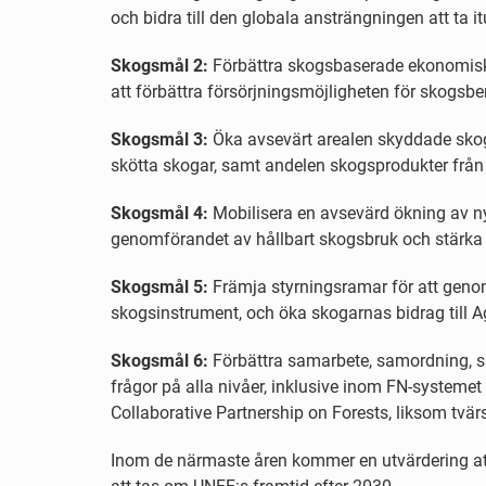
och bidra till den globala ansträngningen att ta 
Skogsmål 2:
Förbättra skogsbaserade ekonomiska
att förbättra försörjningsmöjligheten för skogsb
Skogsmål 3:
Öka avsevärt arealen skyddade skog
skötta skogar, samt andelen skogsprodukter från 
Skogsmål 4:
Mobilisera en avsevärd ökning av ny
genomförandet av hållbart skogsbruk och stärka 
Skogsmål 5:
Främja styrningsramar för att geno
skogsinstrument, och öka skogarnas bidrag till 
Skogsmål 6:
Förbättra samarbete, samordning, 
frågor på alla nivåer, inklusive inom FN-syste
Collaborative Partnership on Forests, liksom tvär
Inom de närmaste åren kommer en utvärdering att