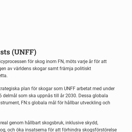
sts (UNFF)
cyprocessen för skog inom FN, möts varje år för att
gen av världens skogar samt främja politiskt
tta.
strategiska plan för skogar som UNFF arbetat med under
6 delmål som ska uppnås till år 2030. Dessa globala
trument, FN:s globala mål för hållbar utveckling och
eal genom hållbart skogsbruk, inklusive skydd,
og, och öka insatserna för att förhindra skogsförstörelse