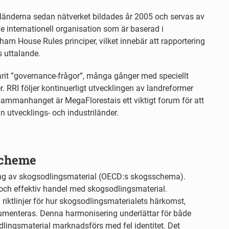
sländerna sedan nätverket bildades år 2005 och servas av
de internationell organisation som är baserad i
m House Rules principer, vilket innebär att rapportering
s uttalande.
rit ”governance-frågor”, många gånger med speciellt
. RRI följer kontinuerligt utvecklingen av landreformer
 sammanhanget är MegaFlorestais ett viktigt forum för att
n utvecklings- och industriländer.
Scheme
ring av skogsodlingsmaterial (OECD:s skogsschema).
och effektiv handel med skogsodlingsmaterial.
ktlinjer för hur skogsodlingsmaterialets härkomst,
kumenteras. Denna harmonisering underlättar för både
dlingsmaterial marknadsförs med fel identitet. Det