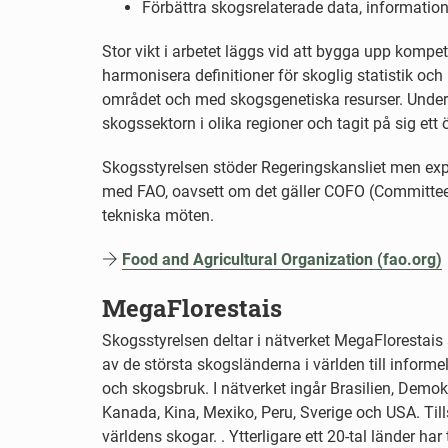
Förbättra skogsrelaterade data, informatio
Stor vikt i arbetet läggs vid att bygga upp komp
harmonisera definitioner för skoglig statistik oc
området och med skogsgenetiska resurser. Under 
skogssektorn i olika regioner och tagit på sig ett 
Skogsstyrelsen stöder Regeringskansliet men ex
med FAO, oavsett om det gäller COFO (Committee
tekniska möten.
Food and Agricultural Organization (fao.org)
MegaFlorestais
Skogsstyrelsen deltar i nätverket MegaFlorestai
av de största skogsländerna i världen till inform
och skogsbruk. I nätverket ingår Brasilien, Demo
Kanada, Kina, Mexiko, Peru, Sverige och USA. Ti
världens skogar. . Ytterligare ett 20-tal länder har 