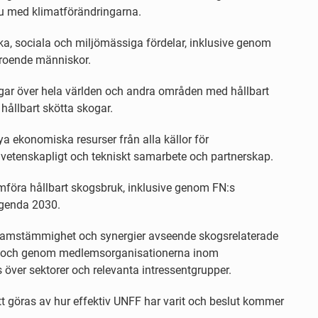
itu med klimatförändringarna.
, sociala och miljömässiga fördelar, inklusive genom
eroende människor.
ar över hela världen och andra områden med hållbart
hållbart skötta skogar.
a ekonomiska resurser från alla källor för
vetenskapligt och tekniskt samarbete och partnerskap.
mföra hållbart skogsbruk, inklusive genom FN:s
Agenda 2030.
samstämmighet och synergier avseende skogsrelaterade
met och genom medlemsorganisationerna inom
s över sektorer och relevanta intressentgrupper.
 göras av hur effektiv UNFF har varit och beslut kommer