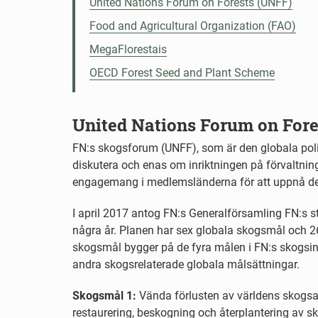
United Nations Forum on Forests (UNFF)
Food and Agricultural Organization (FAO)
MegaFlorestais
OECD Forest Seed and Plant Scheme
United Nations Forum on Fore
FN:s skogsforum (UNFF), som är den globala poli
diskutera och enas om inriktningen på förvaltnin
engagemang i medlemsländerna för att uppnå de
I april 2017 antog FN:s Generalförsamling FN:s 
några år. Planen har sex globala skogsmål och 2
skogsmål bygger på de fyra målen i FN:s skogsins
andra skogsrelaterade globala målsättningar.
Skogsmål 1:
Vända förlusten av världens skogsar
restaurering, beskogning och återplantering av sk