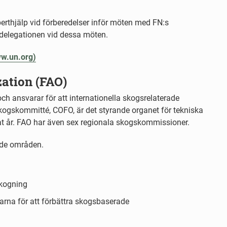
erthjälp vid förberedelser inför möten med FN:s
 delegationen vid dessa möten.
ww.un.org)
zation (FAO)
ch ansvarar för att internationella skogsrelaterade
kogskommitté, COFO, är det styrande organet för tekniska
t år. FAO har även sex regionala skogskommissioner.
rade områden.
skogning
rna för att förbättra skogsbaserade