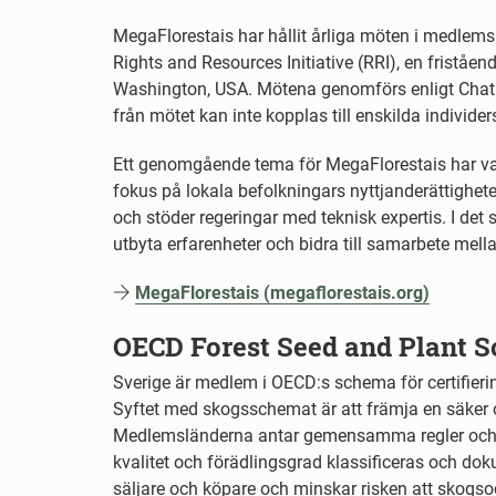
MegaFlorestais har hållit årliga möten i medlem
Rights and Resources Initiative (RRI), en friståen
Washington, USA. Mötena genomförs enligt Chatha
från mötet kan inte kopplas till enskilda individer
Ett genomgående tema för MegaFlorestais har va
fokus på lokala befolkningars nyttjanderättigheter
och stöder regeringar med teknisk expertis. I det
utbyta erfarenheter och bidra till samarbete mella
MegaFlorestais (megaflorestais.org)
OECD Forest Seed and Plant 
Sverige är medlem i OECD:s schema för certifie
Syftet med skogsschemat är att främja en säker 
Medlemsländerna antar gemensamma regler och ri
kvalitet och förädlingsgrad klassificeras och do
säljare och köpare och minskar risken att skogso