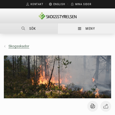
KONTAKT
⋅
ENGLISH
⋅
MINA SIDOR
SÖK
MENY
Skogsskador