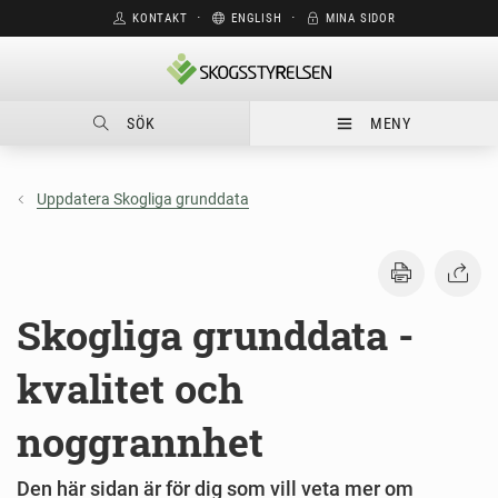
KONTAKT
⋅
ENGLISH
⋅
MINA SIDOR
SÖK
MENY
Uppdatera Skogliga grunddata
Skogliga grunddata -
kvalitet och
noggrannhet
Den här sidan är för dig som vill veta mer om