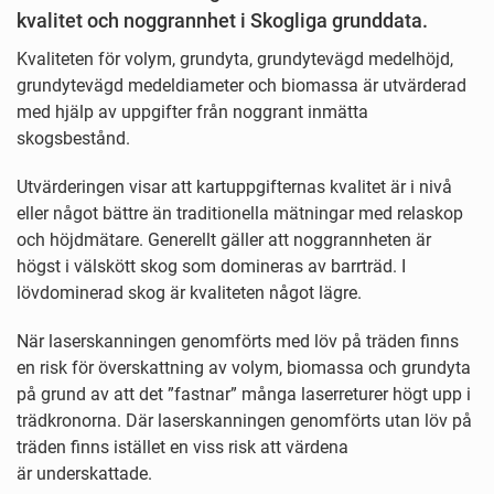
kvalitet och noggrannhet i Skogliga grunddata.
Kvaliteten för volym, grundyta, grundytevägd medelhöjd,
grundytevägd medeldiameter och biomassa är utvärderad
med hjälp av uppgifter från noggrant inmätta
skogsbestånd.
Utvärderingen visar att kartuppgifternas kvalitet är i nivå
eller något bättre än traditionella mätningar med relaskop
och höjdmätare. Generellt gäller att noggrannheten är
högst i välskött skog som domineras av barrträd. I
lövdominerad skog är kvaliteten något lägre.
När laserskanningen genomförts med löv på träden finns
en risk för överskattning av volym, biomassa och grundyta
på grund av att det ”fastnar” många laserreturer högt upp i
trädkronorna. Där laserskanningen genomförts utan löv på
träden finns istället en viss risk att värdena
är underskattade.