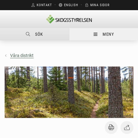
KONTAKT
⋅
ENGLISH
⋅
MINA SIDOR
SÖK
MENY
Våra distrikt