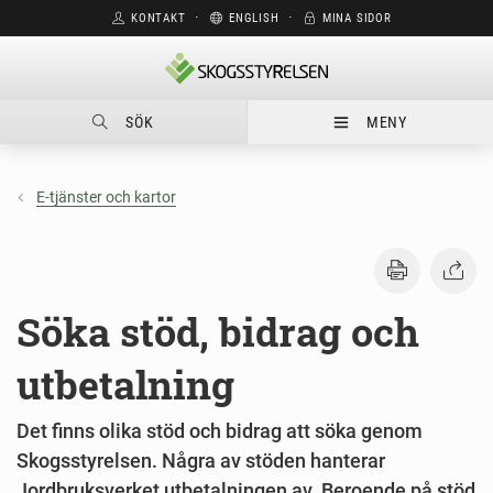
KONTAKT
⋅
ENGLISH
⋅
MINA SIDOR
SÖK
MENY
E-tjänster och kartor
Söka stöd, bidrag och
utbetalning
Det finns olika stöd och bidrag att söka genom
Skogsstyrelsen. Några av stöden hanterar
Jordbruksverket utbetalningen av. Beroende på stöd