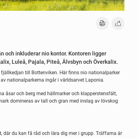
n och inkluderar nio kontor. Kontoren ligger
alix, Luleå, Pajala, Piteå, Älvsbyn och Överkalix.
fjällkedjan till Bottenviken. Här finns nio nationalparker
 av nationalparkerna ingår i världsarvet Laponia.
a åsar och berg med hällmarker och klapperstensfält,
k domineras av tall och gran med inslag av lövskog
t, där du kan få råd och lära dig mer i grupp. Träffarna är