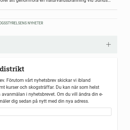
Skogsstyrelsen har gett i uppdrag till entreprenörer att genomföra en naturvårdsbränning vid Sundsnäs på norra sidan om Luleälven, nordväst om Storsand samt vid Vajmat, strax väster om väg E45 i Jokkmokks kommun. Just nu planeras dessa att genomföras idag torsdag i Boden och imorgon fredag i Jokkmokk. Naturvårdsbränningen görs för att gynna och bevara höga naturvärden. Allmänheten uppmanas att visa försiktighet och undvika platsen.
KOGSSTYRELSENS NYHETER
distrikt
ev. Förutom vårt nyhetsbrev skickar vi ibland
mt kurser och skogsträffar. Du kan när som helst
 avanmälan i nyhetsbrevet. Om du vill ändra din e-
äler dig sedan på nytt med din nya adress.