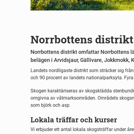
Norrbottens distrikt
Norrbottens distrikt omfattar Norrbottens lä
belägen i Arvidsjaur, Gällivare, Jokkmokk, K
Landets nordligaste distrikt som sträcker sig från 
och 90 procent av landets nationalparksyta. Fyra
Skogen karaktäriseras av skogsklädda stenbundn
omgivna av våtmarksområden. Områdets skogsmar
som björk och asp.
Lokala träffar och kurser
Vi erbjuder ett antal lokala skogsträffar under åre