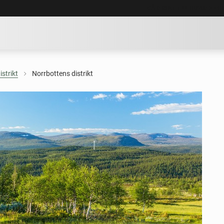
GÅ DIREKT TILL HUVUDINNE
istrikt
Norrbottens distrikt