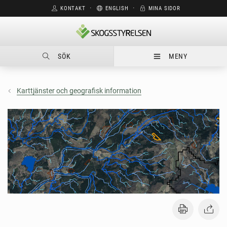
KONTAKT
⋅
ENGLISH
⋅
MINA SIDOR
SÖK
MENY
Karttjänster och geografisk information