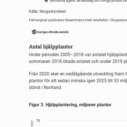
Allmänna ägare, aktiebolag och övriga privata s
Källa: Skogsstyrelsen
End of interactive chart.
Felmarginal publiceras tillsammans med resultaten i Skogsstyre
Antal hjälpplantor
Under perioden 2005–2018 var antalet hjälpplantor
sommaren 2018 ökade antalet och under 2019 pla
Från 2020 sker en nedåtgående utveckling fram ti
plantor för att sedan minska igen 2025 till 33 m
störst i Norrland.
Figur 3. Hjälpplantering, miljoner plantor
Figur 3. Hjälpplantering, miljoner plantor
Bar chart with 19 bars.
Källa: Skogsstyrelsen
View as data table, Figur 3. Hjälpplantering, miljoner plantor
75
The chart has 1 X axis displaying År.