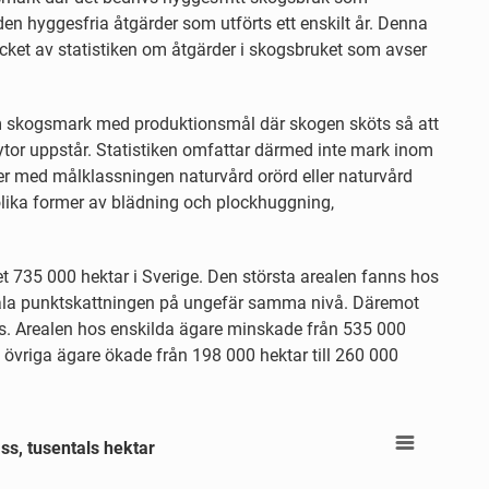
en hyggesfria åtgärder som utförts ett enskilt år. Denna
ycket av statistiken om åtgärder i skogsbruket som avser
som skogsmark med produktionsmål där skogen sköts så att
 ytor uppstår. Statistiken omfattar därmed inte mark inom
ler med målklassningen naturvård orörd eller naturvård
olika former av blädning och plockhuggning,
 735 000 hektar i Sverige. Den största arealen fanns hos
tala punktskattningen på ungefär samma nivå. Däremot
ts. Arealen hos enskilda ägare minskade från 535 000
 övriga ägare ökade från 198 000 hektar till 260 000
s, tusentals hektar
ss, tusentals hektar