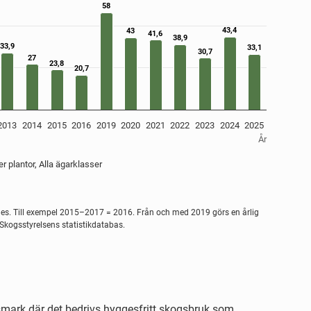
. Data ranges from 20.7 to 58.
58
58
43,4
43,4
43
43
41,6
41,6
38,9
38,9
33,9
33,9
33,1
33,1
30,7
30,7
27
27
23,8
23,8
20,7
20,7
2013
2014
2015
2016
2019
2020
2021
2022
2023
2024
2025
År
er plantor, Alla ägarklasser
es. Till exempel 2015–2017 = 2016. Från och med 2019 görs en årlig
Skogsstyrelsens statistikdatabas.
smark där det bedrivs hyggesfritt skogsbruk som