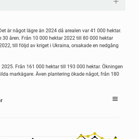
et är något lägre än 2024 då arealen var 41 000 hektar.
e 30 åren. Från 10 000 hektar 2022 till 80 000 hektar
22, till följd av kriget i Ukraina, orsakade en nedgång
025. Från 161 000 hektar till 193 000 hektar. Ökningen
skilda markägare. Även plantering ökade något, från 180
 hektar
ar
ls hektar
. Data ranges from 9.9 to 214.4.