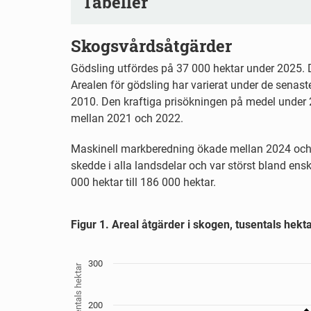
Tabeller
Skogsvårdsåtgärder
Gödsling utfördes på 37 000 hektar under 2025. D
Arealen för gödsling har varierat under de senast
2010. Den kraftiga prisökningen på medel under 20
mellan 2021 och 2022.
Maskinell markberedning ökade mellan 2024 och 2
skedde i alla landsdelar och var störst bland en
000 hektar till 186 000 hektar.
Figur 1. Areal åtgärder i skogen, tusentals
Figur 1. Areal åtgärder i skogen, tusentals hekt
Line chart with 3 lines.
Källa: Skogsstyrelsen
View as data table, Figur 1. Areal åtgärder i skogen, tusenta
300
Tusentals hektar
The chart has 1 X axis displaying År.
The chart has 1 Y axis displaying Tusentals hektar
200