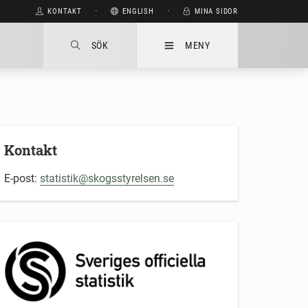
HÅLL
KONTAKT
⋅
ENGLISH
⋅
MINA SIDOR
SÖK
MENY
Kontakt
E-post:
statistik@skogsstyrelsen.se