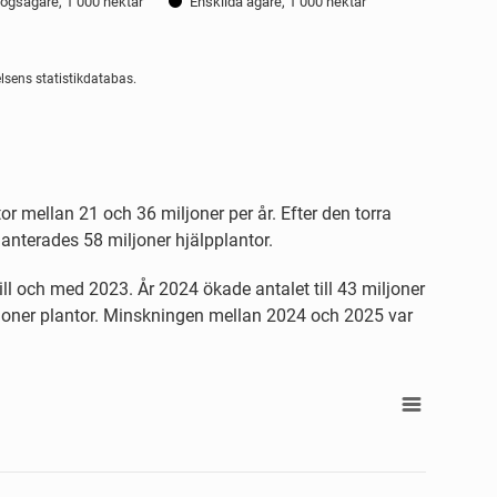
kogsägare, 1 000 hektar
Enskilda ägare, 1 000 hektar
lsens statistikdatabas.
 mellan 21 och 36 miljoner per år. Efter den torra
nterades 58 miljoner hjälpplantor.
ll och med 2023. År 2024 ökade antalet till 43 miljoner
iljoner plantor. Minskningen mellan 2024 och 2025 var