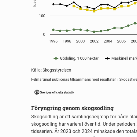
100
0
1996
1998
2000
2002
2004
2006
20
Gödsling, 1 000 hektar
Maskinell mark
Källa: Skogsstyrelsen
End of interactive chart.
Felmarginal publiceras tillsammans med resultaten i Skogsstyr
Föryngring genom skogsodling
Skogsodling är ett samlingsbegrepp för både pla
skogsodling har varierat över tid. Under perioden
tidsserien. År 2023 och 2024 minskade den totala 