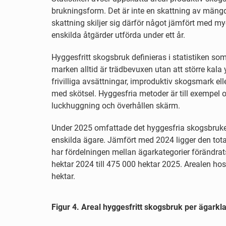
brukningsform. Det är inte en skattning av mängd
skattning skiljer sig därför något jämfört med m
enskilda åtgärder utförda under ett år.
Hyggesfritt skogsbruk definieras i statistiken 
marken alltid är trädbevuxen utan att större kala
frivilliga avsättningar, improduktiv skogsmark el
med skötsel. Hyggesfria metoder är till exempel 
luckhuggning och överhållen skärm.
Under 2025 omfattade det hyggesfria skogsbruket
enskilda ägare. Jämfört med 2024 ligger den to
har fördelningen mellan ägarkategorier förändra
hektar 2024 till 475 000 hektar 2025. Arealen hos
hektar.
Figur 4. Areal hyggesfritt skogsbruk per ägarklas
Figur 4. Areal hyggesfritt skogsbruk per ägarkla
Bar chart with 6 data series.
Källa: Skogsstyrelsen