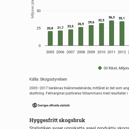
Miljoner plantor
The chart has 1 Y axis displaying Miljoner plantor
50
36,3
36,3
35,1
35,1
32,5
32,5
29,6
29,6
26,9
26,9
23,5
23,5
25
21,7
21,7
20,8
20,8
0
2005
2006
2007
2008
2009
2010
2011
2012
00 Riket, Miljon
Källa: Skogsstyrelsen
End of interactive chart.
2005–2017 beräknas treårsmedelvärde, mittåret är det som ang
skattning. Felmarginal publiceras tillsammans med resultaten i 
Hyggesfritt skogsbruk
Statistiken avser uppskatta areal produktiv skog