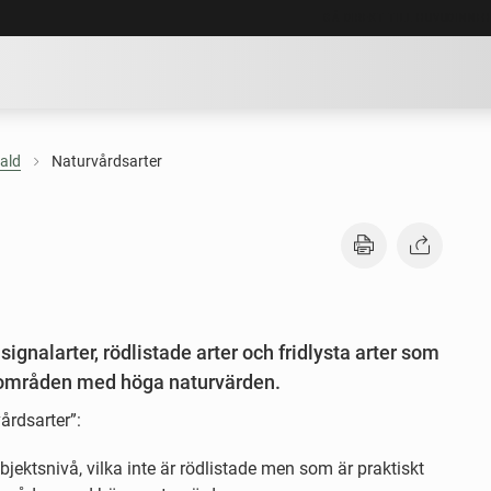
GÅ DIREKT TILL HUVUDINNE
ald
Naturvårdsarter
ignalarter, rödlistade arter och fridlysta arter som
ar områden med höga naturvärden.
årdsarter”:
bjektsnivå, vilka inte är rödlistade men som är praktiskt