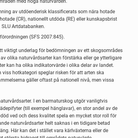
 områden med höga naturvärden.
ömning av utdöenderisk klassificerats som nära hotade
 hotade (CR), nationellt utdöda (RE) eller kunskapsbrist
av SLU Artdatabanken.
ddsförordningen (SFS 2007:845).
tt viktigt underlag för bedömningen av ett skogsområdes
v olika naturvårdsarter kan förstärka eller ge ytterligare
r kan ha olika indikatorvärde i olika delar av landet.
 viss hotkategori speglar risken för att arten ska
ämmelserna gäller oftast på nationell nivå, men vissa
aturvårdsarter. I en barrnaturskog utgör vanligtvis
ädepifyter (till exempel hänglavar), en stor andel av de
öd ved och dess kvalitet spela en mycket stor roll för
de naturvårdsarter helt saknas i en tidigare betad
ng. Här kan det i stället vara kärlväxterna eller de
törsta bidraget till områdets naturvärde.