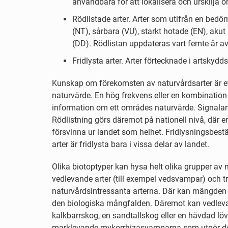
användbara för att lokalisera och urskilja
Rödlistade arter. Arter som utifrån en bed
(NT), sårbara (VU), starkt hotade (EN), akut
(DD). Rödlistan uppdateras vart femte år 
Fridlysta arter. Arter förtecknade i artsky
Kunskap om förekomsten av naturvårdsarter är e
naturvärde. En hög frekvens eller en kombination a
information om ett områdes naturvärde. Signalarte
Rödlistning görs däremot på nationell nivå, där en
försvinna ur landet som helhet. Fridlysningsbest
arter är fridlysta bara i vissa delar av landet.
Olika biotoptyper kan hysa helt olika grupper av n
vedlevande arter (till exempel vedsvampar) och tr
naturvårdsintressanta arterna. Där kan mängden d
den biologiska mångfalden. Däremot kan vedlevan
kalkbarrskog, en sandtallskog eller en hävdad lövä
marklevande mykorrhizasvamparna som utgör det s