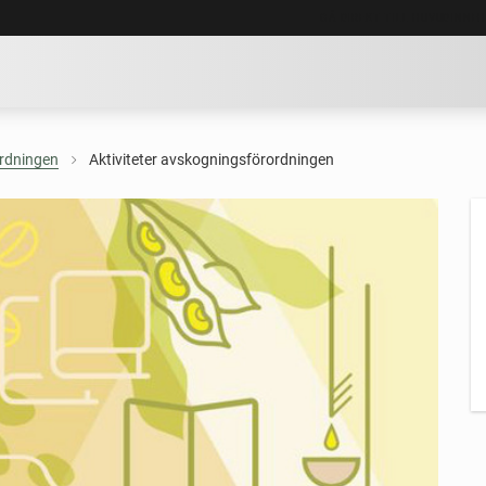
GÅ DIREKT TILL HUVUDINNE
rdningen
Aktiviteter avskogningsförordningen