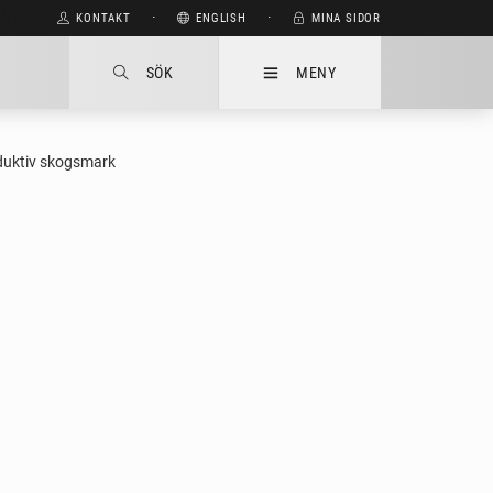
HÅLL
KONTAKT
⋅
ENGLISH
⋅
MINA SIDOR
SÖK
MENY
oduktiv skogsmark