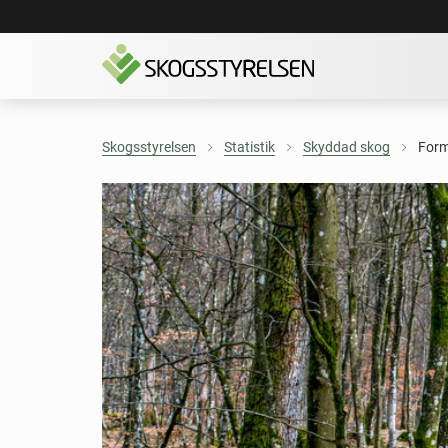
Skogsstyrelsen
Statistik
Skyddad skog
Form