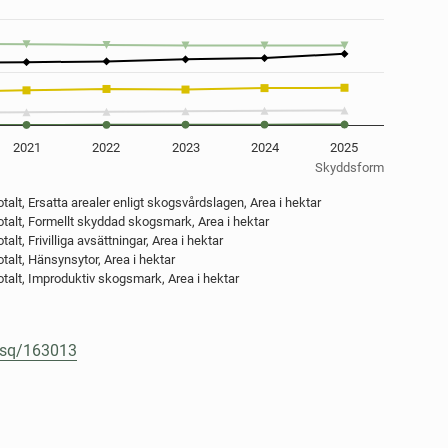
 avsättningar, hänsynsytor samt improduktiv skogsmark. År 2018 - 2025
nges from 0 to 3124300.
2021
2022
2023
2024
2025
Skyddsform
alt, Ersatta arealer enligt skogsvårdslagen, Area i hektar
otalt, Formellt skyddad skogsmark, Area i hektar
lt, Frivilliga avsättningar, Area i hektar
talt, Hänsynsytor, Area i hektar
otalt, Improduktiv skogsmark, Area i hektar
e/sq/163013