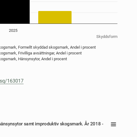
2025
Skyddsform
 skogsmark, Formellt skyddad skogsmark, Andel i procent
ogsmark, Frivilliga avsättningar, Andel i procent
skogsmark, Hänsynsytor, Andel i procent
e/sq/163017
rivilliga avsättningar, hänsynsytor sa
, hänsynsytor samt improduktiv skogsmark. År 2018 -