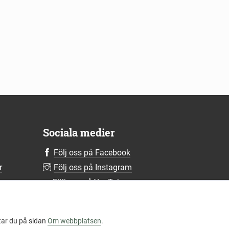
Sociala medier
Följ oss på Facebook
r
Följ oss på Instagram
r
Följ oss på YouTube
Följ oss på LinkedIn
Mer om våra sociala medier
tar du på sidan
Om webbplatsen
.