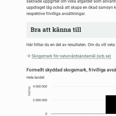
saknade uppgifter om vilka åtgärder som använts
uppdraget låg också att skapa en ökad samsyn kr
respektive frivilliga avsättningar.
Bra att känna till
Här hittar du en del av resultaten. Om du vill ve
Skogsmark för naturvårdsändamål (scb.se)
Formellt skyddad skogsmark, f
Formellt skyddad skogsmark, frivilliga av
Bar chart with 5 data series.
Hela landet
Hela landet
Källa: SCB
4 000 000
Hektar
View as data table, Formellt skyddad skogsmark, frivilliga
The chart has 1 X axis displaying Skyddsform.
2 000 000
The chart has 1 Y axis displaying Hektar. Data r
0