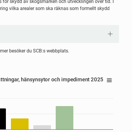
 för skydd av skogsmarken och utvecklingen över tid. I
ing vilka arealer som ska räknas som formellt skydd
ta mer besöker du SCB:s webbplats.
rivilliga avsättningar, hänsynsytor o
sättningar, hänsynsytor och impediment 2025
 avsättningar, hänsynsytor och impediment 2025
anges from 17800 to 3000400.