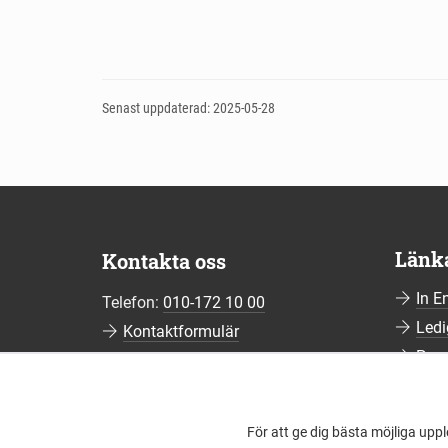
Senast uppdaterad: 2025-05-28
Länk
Kontakta oss
In E
Telefon:
010-172 10 00
Ledi
Kontaktformulär
Pre
Fler kontaktuppgifter
Pren
Hant
För att ge dig bästa möjliga upp
Viss