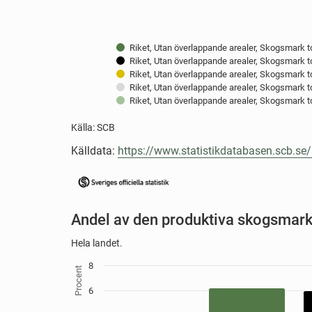
Riket, Utan överlappande arealer, Skogsmark tot
Riket, Utan överlappande arealer, Skogsmark t
Riket, Utan överlappande arealer, Skogsmark tota
Riket, Utan överlappande arealer, Skogsmark to
Riket, Utan överlappande arealer, Skogsmark t
Källa: SCB
End of interactive chart.
Källdata:
https://www.statistikdatabasen.scb.s
Andel av den produktiva skog
Bar chart with 3 data series.
Hela landet.
Hela landet.
Källa: SCB
8
Procent
Vie
6
The chart has 1 X axis displaying Skyddsform.
The chart has 1 Y axis displaying Procent. Data ra