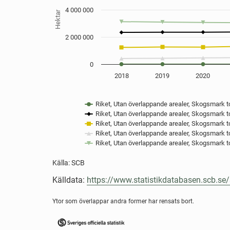
Hela landet.
Källa: SCB
4 000 000
Hektar
View as data table, Formellt skyddad skogsmark, frivilliga
The chart has 1 X axis displaying Skyddsform.
2 000 000
The chart has 1 Y axis displaying Hektar. Data ra
0
2018
2019
2020
Riket, Utan överlappande arealer, Skogsmark tot
Riket, Utan överlappande arealer, Skogsmark t
Riket, Utan överlappande arealer, Skogsmark tota
Riket, Utan överlappande arealer, Skogsmark to
Riket, Utan överlappande arealer, Skogsmark t
Källa: SCB
End of interactive chart.
Källdata:
https://www.statistikdatabasen.scb.s
Ytor som överlappar andra former har rensats bort.