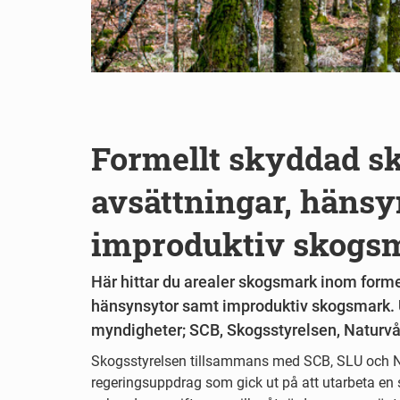
Formellt skyddad sk
avsättningar, häns
improduktiv skogs
Här hittar du arealer skogsmark inom formel
hänsynsytor samt improduktiv skogsmark. U
myndigheter; SCB, Skogsstyrelsen, Naturv
Skogsstyrelsen tillsammans med SCB, SLU och N
regeringsuppdrag som gick ut på att utarbeta en 