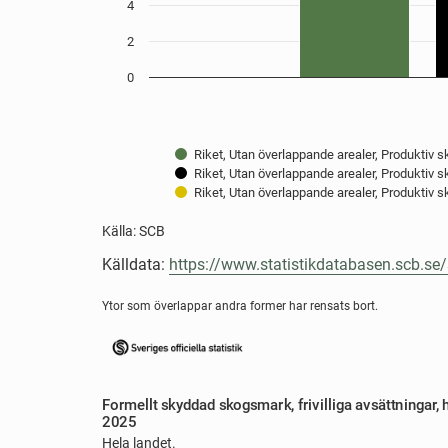
4
2
0
Riket, Utan överlappande arealer, Produktiv
Riket, Utan överlappande arealer, Produktiv sk
Riket, Utan överlappande arealer, Produktiv 
Källa: SCB
End of interactive chart.
Källdata:
https://www.statistikdatabasen.scb.s
Ytor som överlappar andra former har rensats bort.
Formellt skyddad skogsmark, f
Formellt skyddad skogsmark, frivilliga avsättningar
2025
Line chart with 5 lines.
Hela landet.