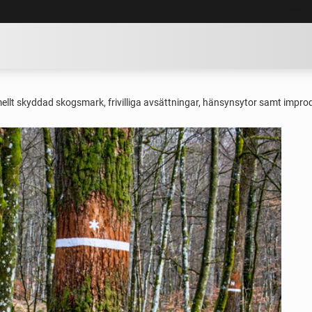
GÅ DIREKT TILL HUVUDINNE
ellt skyddad skogsmark, frivilliga avsättningar, hänsynsytor samt impr