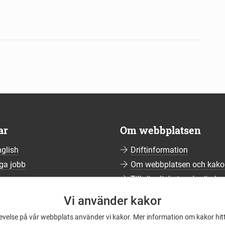
ar
Om webbplatsen
nglish
Driftinformation
ga jobb
Om webbplatsen och kako
ssrum
Tillgänglighetsredogörelse
umerera på nyhetsbrev
Vi använder kakor
ering av personuppgifter
levelse på vår webbplats använder vi kakor. Mer information om kakor hit
elblåsning