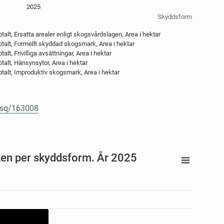
2025
Skyddsform
alt, Ersatta arealer enligt skogsvårdslagen, Area i hektar
otalt, Formellt skyddad skogsmark, Area i hektar
lt, Frivilliga avsättningar, Area i hektar
talt, Hänsynsytor, Area i hektar
otalt, Improduktiv skogsmark, Area i hektar
e/sq/163008
smarken per skyddsform. År 2025
Andel av den produktiva skogsmarken per skyddsform. År 2025
w as data table, Andel av den produktiva skogsmarken per skyddsform. År 2025
nges from 2.3 to 6.2.