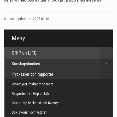
delar vi med oss av det vi brukar ta upp med eleverna.
Senast uppdaterad: 2025-09-10
Meny
GRIP on LIFE
Kunskapsbanken
Trycksaker och rapporter
Broschyrer, foldrar med mera
Rapporter från Grip on Life
Bok: Lump önskar sig ett äventyr
Bok: Skogen och vattnet