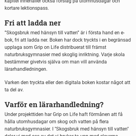
kapitel innehåller också förslag på utomhusdagar och
kortare lektionspass.
Fri att ladda ner
”Skogsbruk med hänsyn till vatten” är i första hand en e-
bok, fri att ladda ner. Boken har dock tryckts i en begränsad
upplaga som Grip on Life distribuerat till främst
naturbruksgymnasier med skoglig inriktning. Varje skola
bestämmer givetvis själva om man vill använda
lärarhandledningen.
Varken den tryckta eller den digitala boken kostar något att
ta del av.
Varför en lärarhandledning?
Under projekttiden har Grip on Life haft förmånen att få
hålla utomhusdagar om skog och vatten på flera
naturbruksgymnasier. I "Skogsbruk med hänsyn till vatten"