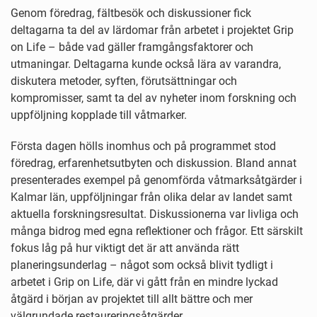
Genom föredrag, fältbesök och diskussioner fick
deltagarna ta del av lärdomar från arbetet i projektet Grip
on Life – både vad gäller framgångsfaktorer och
utmaningar. Deltagarna kunde också lära av varandra,
diskutera metoder, syften, förutsättningar och
kompromisser, samt ta del av nyheter inom forskning och
uppföljning kopplade till våtmarker.
Första dagen hölls inomhus och på programmet stod
föredrag, erfarenhetsutbyten och diskussion. Bland annat
presenterades exempel på genomförda våtmarksåtgärder i
Kalmar län, uppföljningar från olika delar av landet samt
aktuella forskningsresultat. Diskussionerna var livliga och
många bidrog med egna reflektioner och frågor. Ett särskilt
fokus låg på hur viktigt det är att använda rätt
planeringsunderlag – något som också blivit tydligt i
arbetet i Grip on Life, där vi gått från en mindre lyckad
åtgärd i början av projektet till allt bättre och mer
välgrundade restaureringsåtgärder.