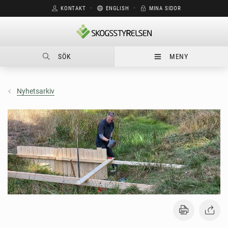
KONTAKT
⋅
ENGLISH
⋅
MINA SIDOR
SÖK
MENY
Nyhetsarkiv