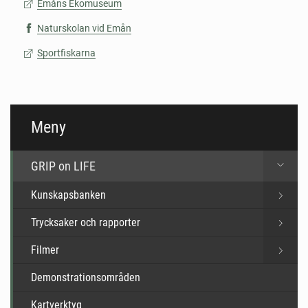
Emåns Ekomuseum
Naturskolan vid Emån
Sportfiskarna
Meny
GRIP on LIFE
Kunskapsbanken
Trycksaker och rapporter
Filmer
Demonstrationsområden
Kartverktyg