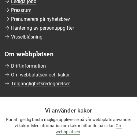
Lediga jobb
Pressrum
Prenumerera på nyhetsbrev
Hantering av personuppgifter
Visselblåsning
Om webbplatsen
Driftinformation
Om webbplatsen och kakor
Tillgänglighetsredogörelser
Sociala medier
Vi använder kakor
Följ oss på Facebook
För att ge dig bästa möjliga upplevelse på vår webbplats använder
Följ oss på Instagram
vi kakor. Mer information om kakor hittar du på sidan
Om
Följ oss på YouTube
webbplatsen
.