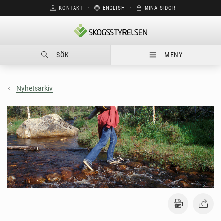
KONTAKT
⋅
ENGLISH
⋅
MINA SIDOR
SÖK
MENY
Nyhetsarkiv