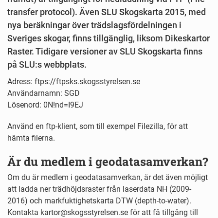
transfer protocol). Även SLU Skogskarta 2015, med
nya beräkningar över trädslagsfördelningen i
Sveriges skogar, finns tillgänglig, liksom Dikeskartor
Raster. Tidigare versioner av SLU Skogskarta finns
på SLU:s webbplats.
Adress: ftps://ftpsks.skogsstyrelsen.se
Användarnamn: SGD
Lösenord: 0N!nd=I9EJ
Använd en ftp-klient, som till exempel Filezilla, för att
hämta filerna.
Är du medlem i geodatasamverkan?
Om du är medlem i geodatasamverkan, är det även möjligt
att ladda ner trädhöjdsraster från laserdata NH (2009-
2016) och markfuktighetskarta DTW (depth-to-water).
Kontakta kartor@skogsstyrelsen.se för att få tillgång till