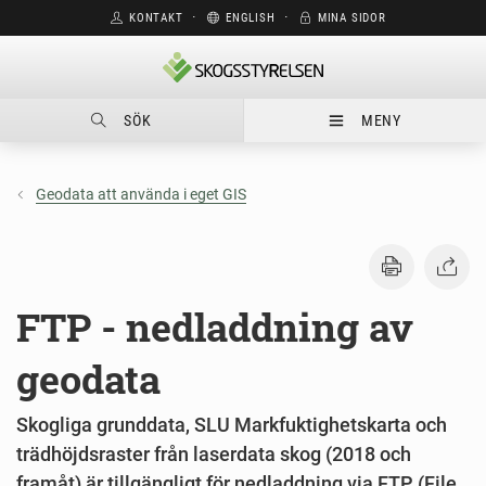
KONTAKT
⋅
ENGLISH
⋅
MINA SIDOR
SÖK
MENY
Geodata att använda i eget GIS
FTP - nedladdning av
geodata
Skogliga grunddata, SLU Markfuktighetskarta och
trädhöjdsraster från laserdata skog (2018 och
framåt) är tillgängligt för nedladdning via FTP (File