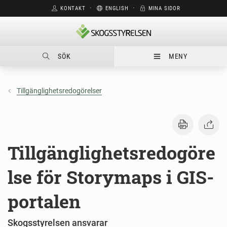
KONTAKT
⋅
ENGLISH
⋅
MINA SIDOR
SÖK
MENY
Tillgänglighetsredogörelser
Tillgänglighetsredogöre
lse för Storymaps i GIS-
portalen
Skogsstyrelsen ansvarar