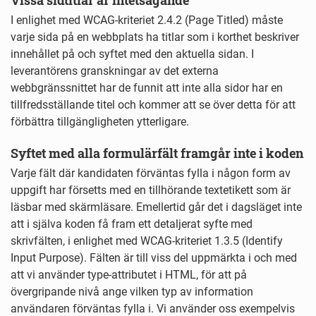
Vissa sidtitlar är intetsägande
I enlighet med WCAG-kriteriet 2.4.2 (Page Titled) måste
varje sida på en webbplats ha titlar som i korthet beskriver
innehållet på och syftet med den aktuella sidan. I
leverantörens granskningar av det externa
webbgränssnittet har de funnit att inte alla sidor har en
tillfredsställande titel och kommer att se över detta för att
förbättra tillgängligheten ytterligare.
Syftet med alla formulärfält framgår inte i koden
Varje fält där kandidaten förväntas fylla i någon form av
uppgift har försetts med en tillhörande textetikett som är
läsbar med skärmläsare. Emellertid går det i dagsläget inte
att i själva koden få fram ett detaljerat syfte med
skrivfälten, i enlighet med WCAG-kriteriet 1.3.5 (Identify
Input Purpose). Fälten är till viss del uppmärkta i och med
att vi använder type-attributet i HTML, för att på
övergripande nivå ange vilken typ av information
användaren förväntas fylla i. Vi använder oss exempelvis