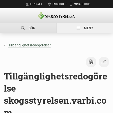
KONTAKT
⋅
ENGLISH
⋅
MINA SIDOR
SÖK
MENY
Tillgänglighetsredogörelser
Tillgänglighetsredogöre
lse
skogsstyrelsen.varbi.co
m