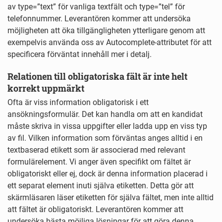
av type=”text” för vanliga textfält och type=”tel” för
telefonnummer. Leverantören kommer att undersöka
möjligheten att öka tillgängligheten ytterligare genom att
exempelvis använda oss av Autocomplete-attributet för att
specificera förväntat innehåll mer i detalj.
Relationen till obligatoriska fält är inte helt
korrekt uppmärkt
Ofta är viss information obligatorisk i ett
ansökningsformulär. Det kan handla om att en kandidat
måste skriva in vissa uppgifter eller ladda upp en viss typ
av fil. Vilken information som förväntas anges alltid i en
textbaserad etikett som är associerad med relevant
formulärelement. Vi anger även specifikt om fältet är
obligatoriskt eller ej, dock är denna information placerad i
ett separat element inuti själva etiketten. Detta gör att
skärmläsaren läser etiketten för själva fältet, men inte alltid
att fältet är obligatoriskt. Leverantören kommer att
undersöka bästa möjliga lösningar för att göra denna