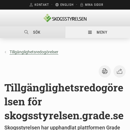
KONTAKT
⋅
ENGLISH
⋅
MINA SIDOR
SÖK
MENY
Tillgänglighetsredogörelser
Tillgänglighetsredogöre
lsen för
skogsstyrelsen.grade.se
Skogsstyrelsen har upphandlat plattformen Grade