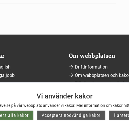
ar
Om webbplatsen
nglish
Driftinformation
ga jobb
Om webbplatsen och kako
ssrum
Tillgänglighetsredogörelse
umerera på nyhetsbrev
Vi använder kakor
ering av personuppgifter
levelse på vår webbplats använder vi kakor. Mer information om kakor hit
elblåsning
era alla kakor
Acceptera nödvändiga kakor
Hanter