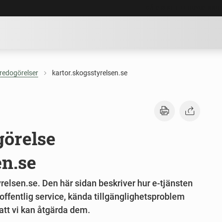
GÅ DIREKT TILL HUVUDINNE
sredogörelser
kartor.skogsstyrelsen.se
görelse
en.se
relsen.se. Den här sidan beskriver hur e-tjänsten
l offentlig service, kända tillgänglighetsproblem
 att vi kan åtgärda dem.