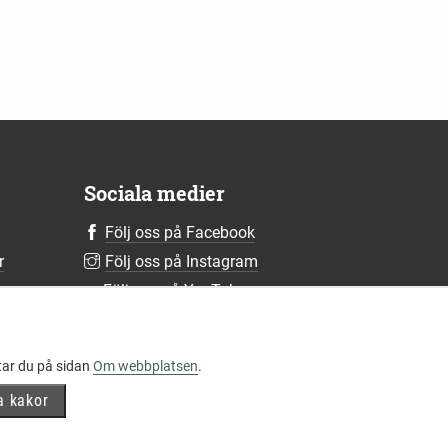
Sociala medier
Följ oss på Facebook
r
Följ oss på Instagram
r
Följ oss på YouTube
Följ oss på LinkedIn
Mer om våra sociala medier
tar du på sidan
Om webbplatsen
.
a kakor