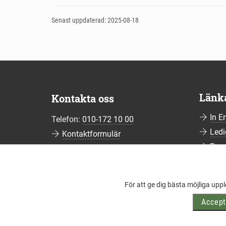
Senast uppdaterad: 2025-08-18
Länk
Kontakta oss
In E
Telefon:
010-172 10 00
Ledi
Kontaktformulär
Pre
Fler kontaktuppgifter
Pren
Hant
För att ge dig bästa möjliga upp
Viss
Accept