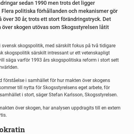
ringar sedan 1990 men trots det ligger
. Flera politiska förhållanden och mekanismer gör
 över 30 år, trots ett stort förändringstryck. Det
n över skogen utövas som Skogsstyrelsen låtit
i svensk skogspolitik, med särskilt fokus på två tidigare
kogspolitik särskilt intressant ur ett vetenskapligt
vill säga varför 1993 års skogspolitiska reform i stort sett
mvärlden.
 förståelse i samhället för hur makten över skogens
kommer till nytta för Skogsstyrelsens eget arbete, för
amhället i stort, säger Stefan Karlsson, Skogsstyrelsen.
makten över skogen, har analysen uppdragits till en extern
tis.
okratin