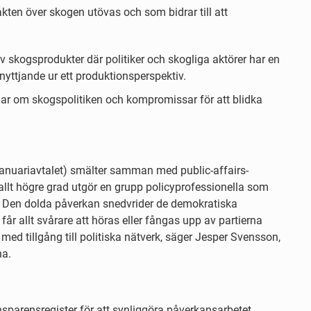
akten över skogen utövas och som bidrar till att
 skogsprodukter där politiker och skogliga aktörer har en
yttjande ur ett produktionsperspektiv.
ndlar om skogspolitiken och kompromissar för att blidka
 Januariavtalet) smälter samman med public-affairs-
 allt högre grad utgör en grupp policyprofessionella som
t. Den dolda påverkan snedvrider de demokratiska
år allt svårare att höras eller fångas upp av partierna
med tillgång till politiska nätverk, säger Jesper Svensson,
na.
ansparensregister för att synliggöra påverkansarbetet,