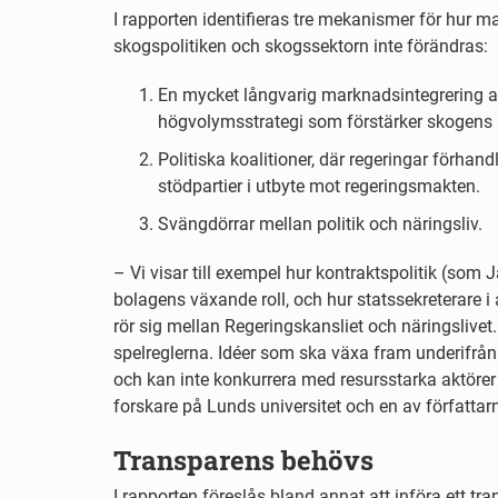
I rapporten identifieras tre mekanismer för hur m
skogspolitiken och skogssektorn inte förändras:
En mycket långvarig marknadsintegrering av
högvolymsstrategi som förstärker skogens n
Politiska koalitioner, där regeringar förha
stödpartier i utbyte mot regeringsmakten.
Svängdörrar mellan politik och näringsliv.
– Vi visar till exempel hur kontraktspolitik (som
bolagens växande roll, och hur statssekreterare i
rör sig mellan Regeringskansliet och näringslive
spelreglerna. Idéer som ska växa fram underifrån f
och kan inte konkurrera med resursstarka aktörer 
forskare på Lunds universitet och en av författar
Transparens behövs
I rapporten föreslås bland annat att införa ett tr