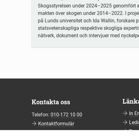
Skogsstyrelsen under 2024–2025 genomfört en 
makten över skogen under 2014–2022. I projek
på Lunds universitet och Ida Wallin, forskare 
statsvetenskapliga respektive skogliga expert
nätverk, dokument och intervjuer med nyckelper
Länk
Kontakta oss
In E
Telefon:
010-172 10 00
Ledi
Kontaktformulär
Pre
Fler kontaktuppgifter