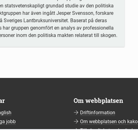
statsvetenskapligt grundad studie av den politiska
tgruppen har även ingått Jesper Svensson, forskare
på Sveriges Lantbruksuniversitet. Baserat på deras
is har gruppen genomfört en analys av professionella
soner inom den politiska makten relaterat till skogen.
ar
Om webbplatsen
nglish
Driftinformation
ga jobb
Om webbplatsen och kako
ssrum
Tillgänglighetsredogörelse