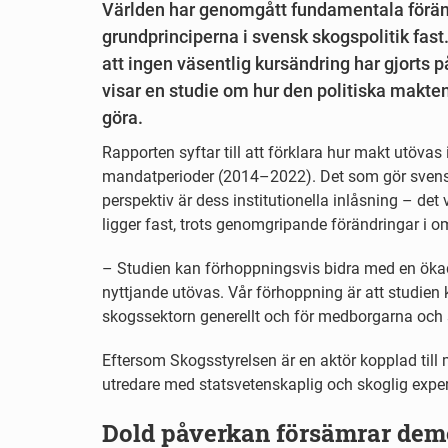
Världen har genomgått fundamentala föränd
grundprinciperna i svensk skogspolitik fast
att ingen väsentlig kursändring har gjorts på
visar en studie om hur den politiska makte
göra.
Rapporten syftar till att förklara hur makt utövas 
mandatperioder (2014–2022). Det som gör svensk s
perspektiv är dess institutionella inlåsning – det 
ligger fast, trots genomgripande förändringar i o
– Studien kan förhoppningsvis bidra med en ökad
nyttjande utövas. Vår förhoppning är att studien 
skogssektorn generellt och för medborgarna och s
Eftersom Skogsstyrelsen är en aktör kopplad till 
utredare med statsvetenskaplig och skoglig exper
Dold påverkan försämrar dem