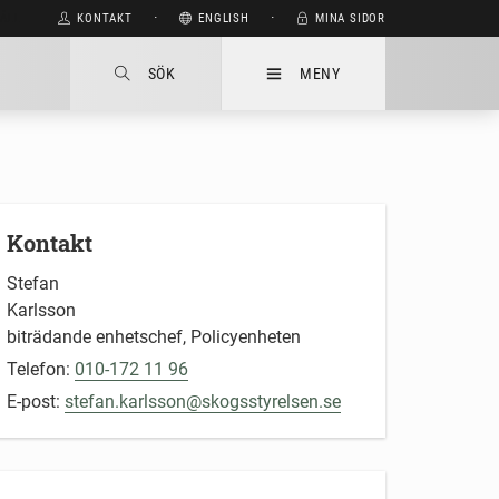
HÅLL
KONTAKT
⋅
ENGLISH
⋅
MINA SIDOR
SÖK
MENY
Kontakt
Stefan
Karlsson
biträdande enhetschef, Policyenheten
Telefon:
010-172 11 96
E-post:
stefan.karlsson@skogsstyrelsen.se