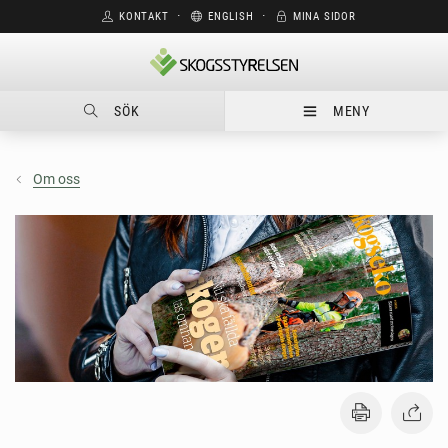
KONTAKT
⋅
ENGLISH
⋅
MINA SIDOR
SÖK
MENY
Om oss