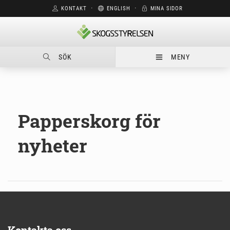
KONTAKT
⋅
ENGLISH
⋅
MINA SIDOR
SÖK
MENY
Papperskorg för
nyheter