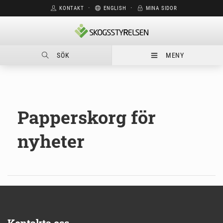
KONTAKT
⋅
ENGLISH
⋅
MINA SIDOR
SÖK
MENY
Papperskorg för
nyheter