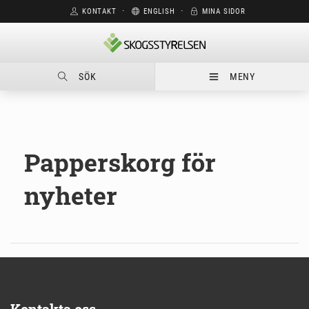
KONTAKT
⋅
ENGLISH
⋅
MINA SIDOR
SÖK
MENY
Papperskorg för
nyheter