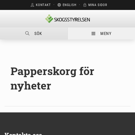
KONTAKT
⋅
ENGLISH
⋅
MINA SIDOR
SÖK
MENY
Papperskorg för
nyheter