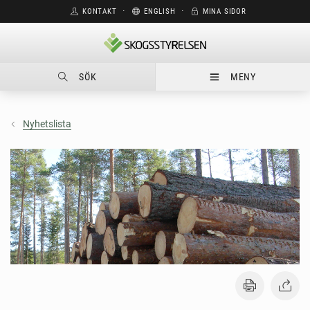
KONTAKT
⋅
ENGLISH
⋅
MINA SIDOR
SÖK
MENY
Nyhetslista