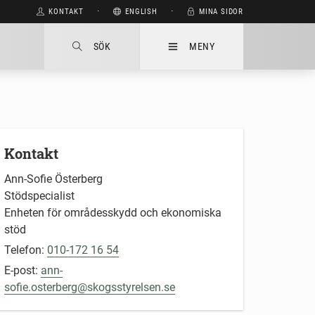
HÅLL
KONTAKT
⋅
ENGLISH
⋅
MINA SIDOR
SÖK
MENY
Kontakt
Ann-Sofie Österberg
Stödspecialist
Enheten för områdesskydd och ekonomiska
stöd
Telefon:
010-172 16 54
E-post:
ann-
sofie.osterberg@skogsstyrelsen.se