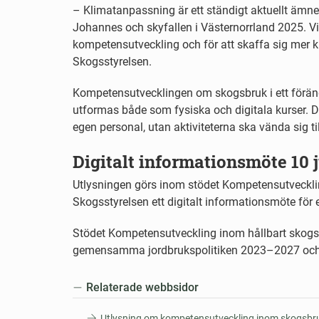
– Klimatanpassning är ett ständigt aktuellt ämn
Johannes och skyfallen i Västernorrland 2025. Vi t
kompetensutveckling och för att skaffa sig mer
Skogsstyrelsen.
Kompetensutvecklingen om skogsbruk i ett föränd
utformas både som fysiska och digitala kurser. De
egen personal, utan aktiviteterna ska vända sig t
Digitalt informationsmöte 10 
Utlysningen görs inom stödet Kompetensutveckli
Skogsstyrelsen ett digitalt informationsmöte för
Stödet Kompetensutveckling inom hållbart skogsbr
gemensamma jordbrukspolitiken 2023–2027 och 
Relaterade webbsidor
Utlysning om kompetensutveckling inom skogsbruk