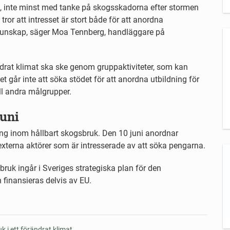
e, inte minst med tanke på skogsskadorna efter stormen
ror att intresset är stort både för att anordna
 kunskap, säger Moa Tennberg, handläggare på
rat klimat ska ske genom gruppaktiviteter, som kan
t går inte att söka stödet för att anordna utbildning för
ill andra målgrupper.
juni
ng inom hållbart skogsbruk. Den 10 juni anordnar
 externa aktörer som är intresserade av att söka pengarna.
uk ingår i Sveriges strategiska plan för den
finansieras delvis av EU.
 i ett förändrat klimat