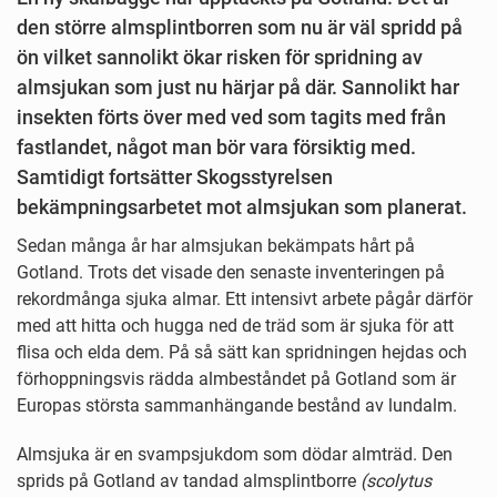
den större almsplintborren som nu är väl spridd på
ön vilket sannolikt ökar risken för spridning av
almsjukan som just nu härjar på där. Sannolikt har
insekten förts över med ved som tagits med från
fastlandet, något man bör vara försiktig med.
Samtidigt fortsätter Skogsstyrelsen
bekämpningsarbetet mot almsjukan som planerat.
Sedan många år har almsjukan bekämpats hårt på
Gotland. Trots det visade den senaste inventeringen på
rekordmånga sjuka almar. Ett intensivt arbete pågår därför
med att hitta och hugga ned de träd som är sjuka för att
flisa och elda dem. På så sätt kan spridningen hejdas och
förhoppningsvis rädda almbeståndet på Gotland som är
Europas största sammanhängande bestånd av lundalm.
Almsjuka är en svampsjukdom som dödar almträd. Den
sprids på Gotland av tandad almsplintborre
(scolytus