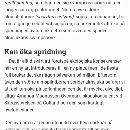
multristriatus)
som bär med sig svampens sporer när den
lägger sina ägg i almträdet. När nu även större
almsplintborre
(scolytus scolytus)
, som är en annan art, för
första gången etablerat sig på ön, så riskerar det att öka på
spridningen av almjuka eftersom även den sprider
almsjukans svampsporer.
Kan öka spridning
– Det är alltid svårt att förutspå ekologiska konsekvenser
när en ny art introduceras till en ny plats, men i de flesta
fall brukar det ske någon påverkan på miljön. Eftersom
även den större almsplintborren sprider almsjuka befarar vi
att det kan öka på spridningen och det är mycket olyckligt,
säger Amanda Magnusson Overmark, skogskonsulent vid
Skogsstyrelsen på Gotland och den som kartlagt
nyetableringen.
Den nya arten är redan utspridd över flera socknar på
Gotland och har sannolikt transporterats till ön med