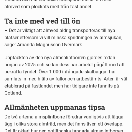
almved som plockats med från fastlandet.
Ta inte med ved till ön
– Det är viktigt att almved aldrig transporteras till nya
platser eftersom vi vill minska spridningen av almsjukan,
säger Amanda Magnusson Overmark.
Upptäckten av den nya almsplintborren gjordes redan i
början av 2025 och sedan dess har arbetet pågått med att
bekräfta fyndet. Över 1 000 infångade skalbaggar har
samlats in med hjälp av fällor och artbestämts. Arten är väl
etablerad på fastlandet men har tidigare inte funnits på
Gotland.
Allmänheten uppmanas tipsa
De två arterna almsplintborre föredrar vanligtvis att lägga
ägg i olika stora almträd, men det finns även ett överlapp.
Det är oklart hur den gotländska tandade almsplintborren