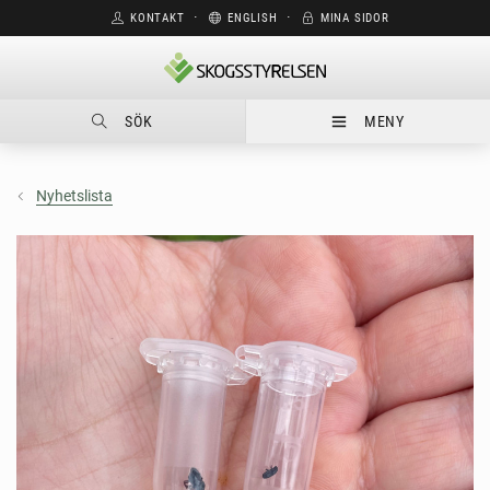
KONTAKT
⋅
ENGLISH
⋅
MINA SIDOR
SÖK
MENY
Nyhetslista