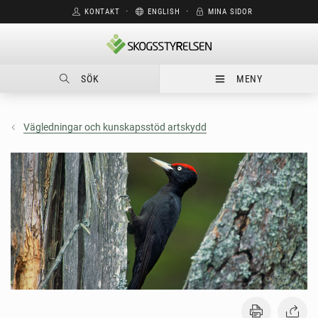
KONTAKT
⋅
ENGLISH
⋅
MINA SIDOR
SÖK
MENY
Vägledningar och kunskapsstöd artskydd