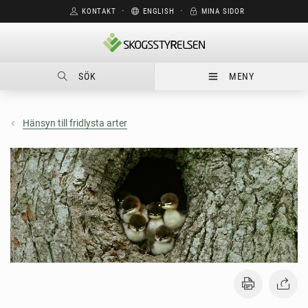
KONTAKT
⋅
ENGLISH
⋅
MINA SIDOR
SÖK
MENY
Hänsyn till fridlysta arter