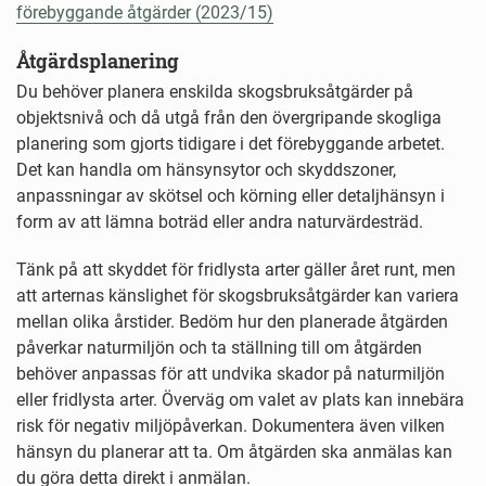
förebyggande åtgärder (2023/15)
Åtgärdsplanering
Du behöver planera enskilda skogsbruksåtgärder på
objektsnivå och då utgå från den övergripande skogliga
planering som gjorts tidigare i det förebyggande arbetet.
Det kan handla om hänsynsytor och skyddszoner,
anpassningar av skötsel och körning eller detaljhänsyn i
form av att lämna boträd eller andra naturvärdesträd.
Tänk på att skyddet för fridlysta arter gäller året runt, men
att arternas känslighet för skogsbruksåtgärder kan variera
mellan olika årstider. Bedöm hur den planerade åtgärden
påverkar naturmiljön och ta ställning till om åtgärden
behöver anpassas för att undvika skador på naturmiljön
eller fridlysta arter. Överväg om valet av plats kan innebära
risk för negativ miljöpåverkan. Dokumentera även vilken
hänsyn du planerar att ta. Om åtgärden ska anmälas kan
du göra detta direkt i anmälan.