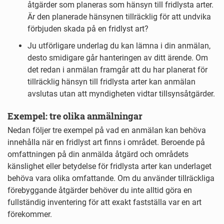
åtgärder som planeras som hänsyn till fridlysta arter.
Är den planerade hänsynen tillräcklig för att undvika
förbjuden skada på en fridlyst art?
Ju utförligare underlag du kan lämna i din anmälan,
desto smidigare går hanteringen av ditt ärende. Om
det redan i anmälan framgår att du har planerat för
tillräcklig hänsyn till fridlysta arter kan anmälan
avslutas utan att myndigheten vidtar tillsynsåtgärder.
Exempel: tre olika anmälningar
Nedan följer tre exempel på vad en anmälan kan behöva
innehålla när en fridlyst art finns i området. Beroende på
omfattningen på din anmälda åtgärd och områdets
känslighet eller betydelse för fridlysta arter kan underlaget
behöva vara olika omfattande. Om du använder tillräckliga
förebyggande åtgärder behöver du inte alltid göra en
fullständig inventering för att exakt fastställa var en art
förekommer.