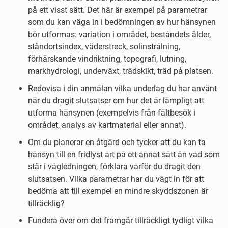
på ett visst sätt. Det här är exempel på parametrar
som du kan väga in i bedömningen av hur hänsynen
bör utformas: variation i området, beståndets ålder,
ståndortsindex, väderstreck, solinstrålning,
förhärskande vindriktning, topografi, lutning,
markhydrologi, underväxt, trädskikt, träd på platsen.
Redovisa i din anmälan vilka underlag du har använt
när du dragit slutsatser om hur det är lämpligt att
utforma hänsynen (exempelvis från fältbesök i
området, analys av kartmaterial eller annat).
Om du planerar en åtgärd och tycker att du kan ta
hänsyn till en fridlyst art på ett annat sätt än vad som
står i vägledningen, förklara varför du dragit den
slutsatsen. Vilka parametrar har du vägt in för att
bedöma att till exempel en mindre skyddszonen är
tillräcklig?
Fundera över om det framgår tillräckligt tydligt vilka