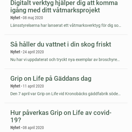
Digitalt verktyg hjälper dig att komma
igång med ditt våtmarksprojekt
Nyhet -
08 maj 2020
Länsstyrelserna har lanserat ett våtmarksverktyg för dig som är intresserad av att anlägga eller restaurera en våtmark och vill söka stödbidrag. Våtmarksverktyget sammanställer relevant geografisk information som du kan skicka till en handläggare som sedan bedömer ditt våtmarksprojekt.
Så håller du vattnet i din skog friskt
Nyhet -
24 april 2020
Nu har vi uppdaterat och tryckt nya exemplar av broschyren Din skog, allas vatten. I broschyren kan du läsa om hur du som skogsägare kan göra för att vattnet i din skog ska hålla sig friskt!
Grip on Life på Gäddans dag
Nyhet -
11 april 2020
Den 7 april var Grip on Life vid Kronobäcks gäddfabrik söder om Mönsterås för att medverka i Gäddans dag. Gäddans dag är en aktivitet för hela familjen och vi fanns på plats för att träffa besökarna, berätta om projektet och betydelsen av vattendrag och våtmarker i skogslandskapet.
Hur påverkas Grip on Life av covid-
19?
Nyhet -
08 april 2020