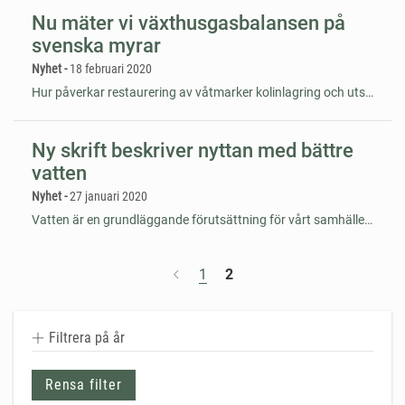
Nu mäter vi växthusgasbalansen på
svenska myrar
Nyhet -
18 februari 2020
Hur påverkar restaurering av våtmarker kolinlagring och utsläpp av växthusgaser? För att ta reda på det mäter vi bland annat koldioxid- och metangasbalansen på svenska myrar. Förhoppningen är att mätningarna ska ge oss ny kunskap om hur våtmarksrestaurering kan göras för att maximera nyttan för både klimat och biologisk mångfald.
Ny skrift beskriver nyttan med bättre
vatten
Nyhet -
27 januari 2020
Vatten är en grundläggande förutsättning för vårt samhälle. Trots det är det ibland svårt att motivera dyra åtgärder för bättre vatten. I den nya skriften ”Nyttan med bättre vatten” lyfter vattenmyndigheterna fram vattnets samhällsekonomiska värde.
1
2
Filtrera på år
Rensa filter