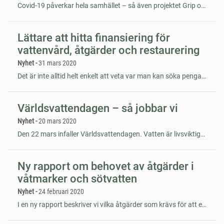
Covid-19 påverkar hela samhället – så även projektet Grip on Life. Det innebär exempelvis att vi ställer in möten och andra evenemang under våren och gör justeringar i vår tidplan.
Lättare att hitta finansiering för
vattenvård, åtgärder och restaurering
Nyhet -
31 mars 2020
Det är inte alltid helt enkelt att veta var man kan söka pengar för att arbeta med åtgärder och restaurering som ger bättre vattenmiljöer. Därför har vi nu sammanställt en lista över möjlig finansiering!
Världsvattendagen – så jobbar vi
Nyhet -
20 mars 2020
Den 22 mars infaller Världsvattendagen. Vatten är livsviktigt för både människor och djur. I Grip on Life arbetar vi bland annat för att värna värdefulla vattendrag och våtmarker i skogslandskapet.
Ny rapport om behovet av åtgärder i
våtmarker och sötvatten
Nyhet -
24 februari 2020
I en ny rapport beskriver vi vilka åtgärder som krävs för att ett antal naturtyper i våtmarker och sötvatten ska nå gynnsam bevarandestatus – och en uppskattning av vad detta kostar. Naturtyperna ska enligt miljöbalken och art- och habitatdirektivet ha gynnsam bevarandestatus i Sverige, men alla har inte det i dagsläget.