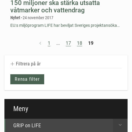
150 miljoner ska stärka utsatta
våtmarker och vattendrag
Nyhet -
24 november 2017
EU:s miljöprogram LIFE har beviljat Sveriges projektansökan på 150 miljoner kronor för att förbättra miljön i och kring utsatta våtmarker och vattendrag. Det handlar om att återställa och säkra upp framtiden för bäckar, älvar, sjösystem och våtmarker över hela landet.
1
...
17
18
19
Filtrera på år
Rensa filter
Meny
GRIP on LIFE